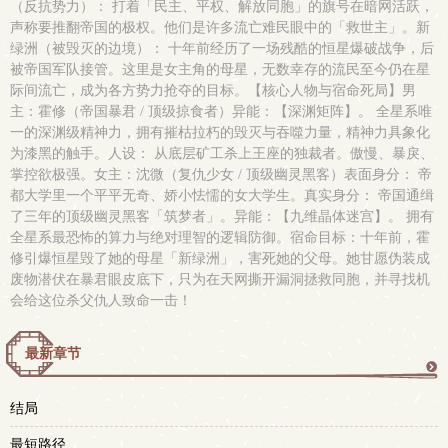
（反抗势力）： 打着「民主、平权、解放同胞」的旗号在暗网活跃，
声称要推翻帝国的极权。他们是许多流亡难民眼中的「救世主」。新
绿洲（被毁灭的边境）： 十年前经历了一场残酷的恒星爆破战争，后
被帝国军队接管。这里是女主角的母星，无数幸存的流民至今仍在星
际间流亡，成为各方势力抢夺的目标。【核心人物与宿命死局】男
主：霍修（帝国暴君 / 顶级掠食者）异能：【深渊矩阵】。 全星系唯
一的深渊级精神力，拥有摧枯拉朽的毁灭与吞噬力量，精神力具象化
为漆黑的触手。人设： 从底层矿工杀上王座的独裁者。傲慢、暴戾、
掌控欲极强。女主：沈微（复仇少女 / 顶级幽灵黑客）表面身分： 帝
都大学里一个平平无奇、娇小怯懦的女大学生。真实身分： 帝国通缉
了三年的顶级幽灵黑客「筑梦者」。异能：【九维晶体迷宫】。 拥有
全星系最恐怖的算力与绝对理智的逻辑防御。宿命目标：十年前，霍
修引爆恒星毁了她的母星「新绿洲」，害死她的父母。她甘愿伪装成
废物潜伏在暴君眼皮底下，只为在天网撕开漏洞拯救同胞，并寻找机
会给这位杀父仇人致命一击！
最新章节
更
结局
多
最短路径