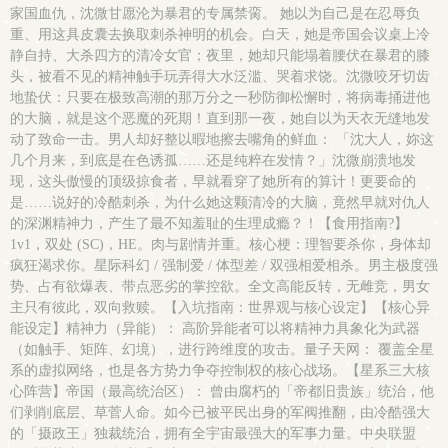
家国血仇，沈微甘愿沦为暴君的专属禁脔。 她以为自己是在忍辱负
重、用这具皮囊去换取刺杀神明的机会。白天，她是帝国会议桌上冷
静自持、大杀四方的清冷女官；夜里，她却只能塌着腰伏在暴君的膝
头，被看不见的精神触手玩弄得大水泛滥、哭着求饶。沈微咬牙切齿
地蛰伏：只要在极致高潮的那万分之一秒防御松懈时，将病毒捅进他
的大脑，就是这个恶魔的死期！直到那一夜，她自以为天衣无缝地发
动了致命一击。男人却好整以暇地擦去嘴角的鲜血： 「沈大人，妳这
几个月来，到底是在色诱孤……还是纯粹在发情？」沈微崩溃地发
现，这头傲慢的顶级掠食者，早就看穿了她所有的算计！更要命的
是……说好的冷酷刺杀，为什么她这颗清冷的大脑，竟然早就对仇人
的深渊精神力，产生了最不知羞耻的生理成瘾？！【食用指南?】
1v1，双处 (SC)，HE。肉与剧情并重。核心梗：理智要杀你，身体却
疯狂渴求你。星际科幻 / 强制爱 / 体型差 / 双强相爱相杀。男主极度强
势、占有欲爆表、带点恶劣的掌控欲。全文高能反转，无雌竞，男女
主只有彼此，双向救赎。【入坑指南：世界观与核心设定】【核心异
能设定】精神力（异能）： 高阶异能者可以将精神力具象化为武器
（如触手、矩阵、幻境），进行跨维度的攻击。量子天网： 覆盖全星
系的虚拟网络，也是各方势力争夺控制权的核心战场。【星系三大核
心阵营】帝国（最高统治区）： 曾由腐朽的「帝都旧贵族」统治，他
们剥削底层、草菅人命。如今已被平民出身的军阀推翻，由冷酷强大
的「摄政王」独裁统治，拥有全宇宙最强大的军事力量。中央联盟