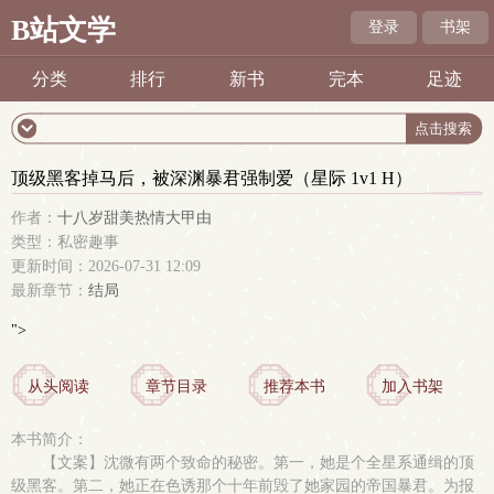
B站文学
登录
书架
分类
排行
新书
完本
足迹
顶级黑客掉马后，被深渊暴君强制爱（星际 1v1 H）
作者：
十八岁甜美热情大甲由
类型：私密趣事
更新时间：2026-07-31 12:09
最新章节：
结局
">
从头阅读
章节目录
推荐本书
加入书架
本书简介：
【文案】沈微有两个致命的秘密。第一，她是个全星系通缉的顶
级黑客。第二，她正在色诱那个十年前毁了她家园的帝国暴君。为报