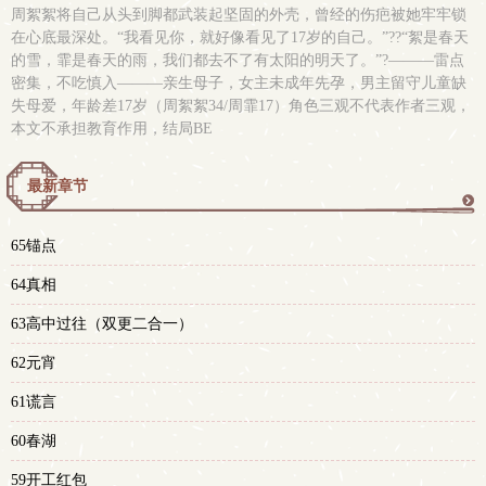
周絮絮将自己从头到脚都武装起坚固的外壳，曾经的伤疤被她牢牢锁
在心底最深处。“我看见你，就好像看见了17岁的自己。”??“絮是春天
的雪，霏是春天的雨，我们都去不了有太阳的明天了。”?———雷点
密集，不吃慎入———亲生母子，女主未成年先孕，男主留守儿童缺
失母爱，年龄差17岁（周絮絮34/周霏17）角色三观不代表作者三观，
本文不承担教育作用，结局BE
最新章节
更
65锚点
多
64真相
63高中过往（双更二合一）
62元宵
61谎言
60春湖
59开工红包