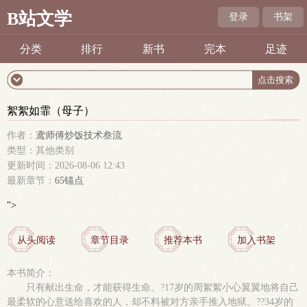
B站文学
登录
书架
分类
排行
新书
完本
足迹
絮絮如霏（母子）
作者：
鸢师傅炒饭技术叁流
类型：其他类别
更新时间：2026-08-06 12:43
最新章节：
65锚点
">
从头阅读
章节目录
推荐本书
加入书架
本书简介：
只有献出生命，才能获得生命。?17岁的周絮絮小心翼翼地将自己
最柔软的心意送给喜欢的人，却不料被对方亲手推入地狱。??34岁的