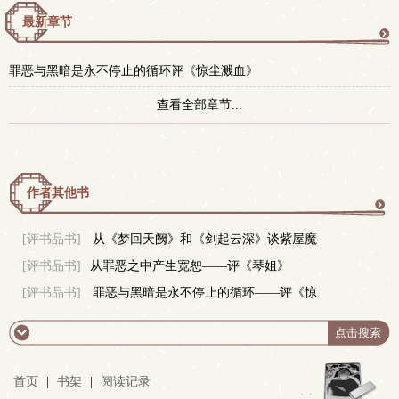
最新章节
更
罪恶与黑暗是永不停止的循环评《惊尘溅血》
多
查看全部章节...
作者其他书
更
[评书品书]
从《梦回天阙》和《剑起云深》谈紫屋魔
[评书品书]
从罪恶之中产生宽恕——评《琴姐》
恋的写作风格
多
[评书品书]
罪恶与黑暗是永不停止的循环——评《惊
尘溅血》
首页
|
书架
|
阅读记录