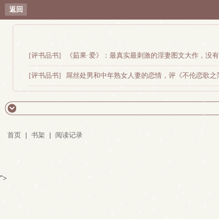
返回
[评书品书]
《茹果·爱》：最真实最刺激的淫妻图文大作，没
[评书品书]
屌丝处男和中年熟女人妻的恋情，评《不伦恋歌之
首页
|
书架
|
阅读记录
">