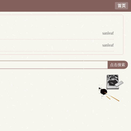
首页
sanleaf
sanleaf