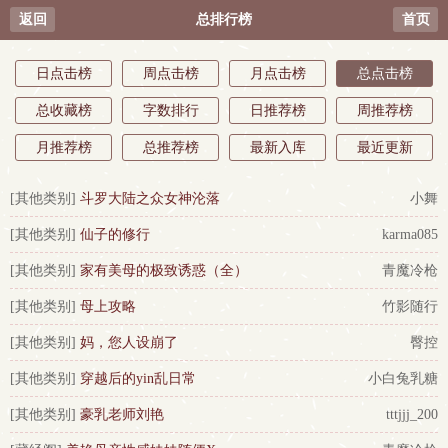
返回
总排行榜
首页
日点击榜
周点击榜
月点击榜
总点击榜
总收藏榜
字数排行
日推荐榜
周推荐榜
月推荐榜
总推荐榜
最新入库
最近更新
[其他类别]
斗罗大陆之众女神沦落
小舞
[其他类别]
仙子的修行
karma085
[其他类别]
家有美母的极致诱惑（全）
青魔冷枪
[其他类别]
母上攻略
竹影随行
[其他类别]
妈，您人设崩了
臀控
[其他类别]
穿越后的yin乱日常
小白兔乳糖
[其他类别]
豪乳老师刘艳
tttjjj_200