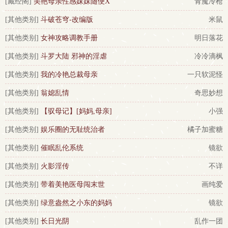
[藏经阁]
美艳母亲性感妹妹随便X
青魔冷枪
[其他类别]
斗破苍穹-改编版
米鼠
[其他类别]
女神攻略调教手册
明日落花
[其他类别]
斗罗大陆 邪神的淫虐
冷冷滴枫
[其他类别]
我的冷艳总裁母亲
一只软泥怪
[其他类别]
翁媳乱情
奇思妙想
[其他类别]
【驭母记】[妈妈,母亲]
小强
[其他类别]
娱乐圈的无耻统治者
橘子加蜜糖
[其他类别]
催眠乱伦系统
镜欲
[其他类别]
火影淫传
不详
[其他类别]
带着美艳医母闯末世
画纯爱
[其他类别]
绿意盎然之小东的妈妈
镜欲
[其他类别]
长日光阴
乱作一团