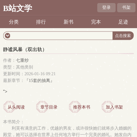
B站文学
登录
书架
分类
排行
新书
完本
足迹
静谧风暴（双出轨）
作者：
七重纱
类型：其他类别
更新时间：2026-01-16 09:21
最新章节：
『15套的抽离』
">
从头阅读
章节目录
推荐本书
加入书架
本书简介：
利芙有满意的工作，优越的男友，或许很快她们就将步入婚姻的
殿堂，她可以选择在世界上任何地方举行一个完美的婚礼。她发自内