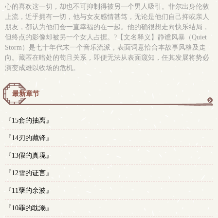
心的喜欢这一切，却也不可抑制得被另一个男人吸引。菲尔出身伦敦
上流，近乎拥有一切，他与女友感情甚笃，无论是他们自己抑或亲人
朋友，都认为他们会一直幸福的在一起。他的确很想走向快乐结局，
但终点的影像却被另一个女人占据。?【文名释义】静谧风暴（Quiet
Storm）是七十年代末一个音乐流派，表面词意恰合本故事风格及走
向。藏匿在暗处的苟且关系，即便无法从表面窥知，任其发展将势必
演变成难以收场的危机。
最新章节
更
『15套的抽离』
多
『14刃的藏锋』
『13假的真境』
『12雪的证言』
『11孽的余波』
『10罪的耽溺』