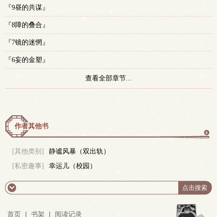
『9昼的共谋』
『8障的叠合』
『7镜的迷惘』
『6妄的金塑』
查看全部章节...
作者其他书
更
[其他类别]
静谧风暴（双出轨）
[私密趣事]
幸运儿（校园）
多
首页
|
书架
|
阅读记录