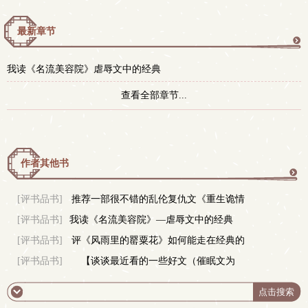
最新章节
更
我读《名流美容院》虐辱文中的经典
多
查看全部章节...
作者其他书
更
[评书品书]
推荐一部很不错的乱伦复仇文《重生诡情
[评书品书]
我读《名流美容院》—虐辱文中的经典
之屌男复仇计》
多
[评书品书]
评《风雨里的罂粟花》如何能走在经典的
[评书品书]
【谈谈最近看的一些好文（催眠文为
路上
主）】