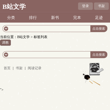
B站文学
登录
书架
分类
排行
新书
完本
足迹
当前位置：
B站文学
> 标签列表
调教
首页
|
书架
|
阅读记录
">