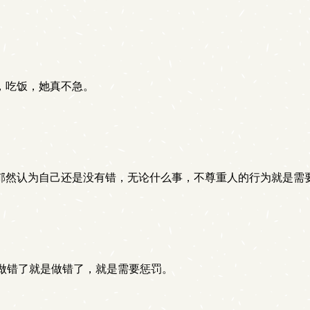
，吃饭，她真不急。
郁然认为自己还是没有错，无论什么事，不尊重人的行为就是需
做错了就是做错了，就是需要惩罚。