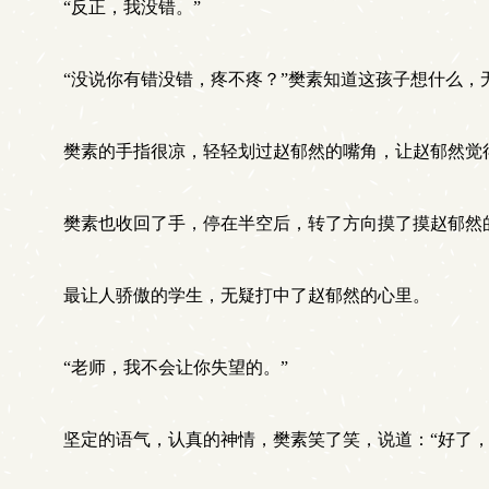
“反正，我没错。”
“没说你有错没错，疼不疼？”樊素知道这孩子想什么，
樊素的手指很凉，轻轻划过赵郁然的嘴角，让赵郁然觉得
樊素也收回了手，停在半空后，转了方向摸了摸赵郁然的
最让人骄傲的学生，无疑打中了赵郁然的心里。
“老师，我不会让你失望的。”
坚定的语气，认真的神情，樊素笑了笑，说道：“好了，