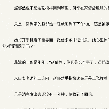
赵郁然也不想这副模样回到班里，所幸在家舒舒服服的
只是，回到家的赵郁然一睡就睡到了下午5点，还是被
她打开手机看了看界面，微信多条未读消息。她心里惊了
好对话话题了吗？”
最近的一条是刚刚，“赵郁然，你真是长本事了，还群战
来自樊老师的三连问，赵郁然手指快速在屏幕上飞舞着，
只是消息发出去还没有一分钟，便收到了回信。