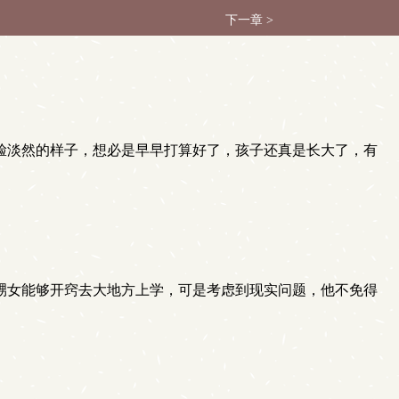
下一章 >
脸淡然的样子，想必是早早打算好了，孩子还真是长大了，有
甥女能够开窍去大地方上学，可是考虑到现实问题，他不免得