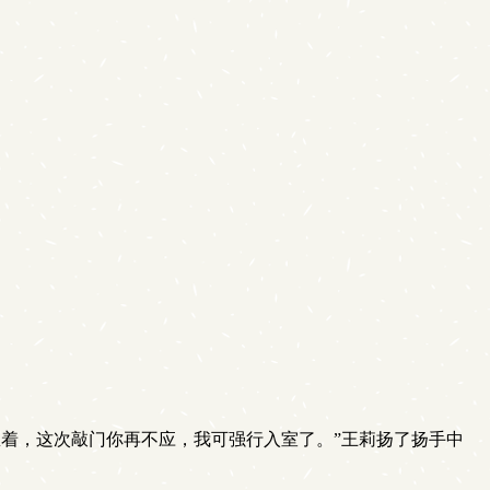
着，这次敲门你再不应，我可强行入室了。”王莉扬了扬手中