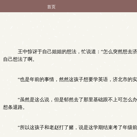
首页
王中惊讶于自己姐姐的想法，忙说道：“怎么突然想去济
自己想法了啊。
“也是年前的事情，然然这孩子想要学英语，济北市的实
“虽然是这么说，但是郁然去了那里基础跟不上可怎么办
想条退路。
“所以这孩子和老赵打了赌，说是这学期结束考了年级前