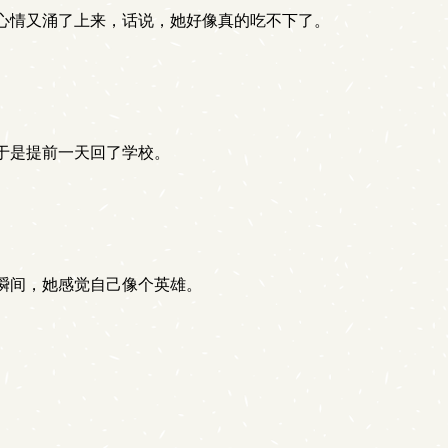
心情又涌了上来，话说，她好像真的吃不下了。
于是提前一天回了学校。
瞬间，她感觉自己像个英雄。