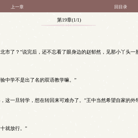
上一章
回目录
第19章(1/1)
北市了？”说完后，还不忘看了眼身边的赵郁然，见那小丫头一
验中学不是出了名的双语教学嘛。”
，这一旦转学，想在转回来可难办了。”王中当然希望自家的外
十就放行。”