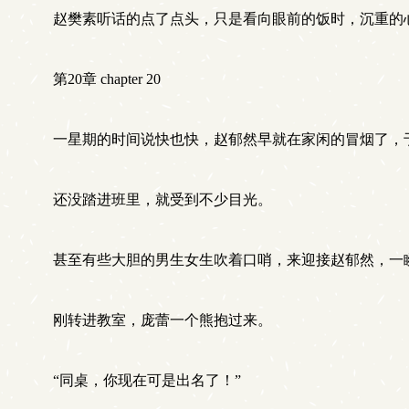
赵樊素听话的点了点头，只是看向眼前的饭时，沉重的
第20章 chapter 20
一星期的时间说快也快，赵郁然早就在家闲的冒烟了，
还没踏进班里，就受到不少目光。
甚至有些大胆的男生女生吹着口哨，来迎接赵郁然，一
刚转进教室，庞蕾一个熊抱过来。
“同桌，你现在可是出名了！”