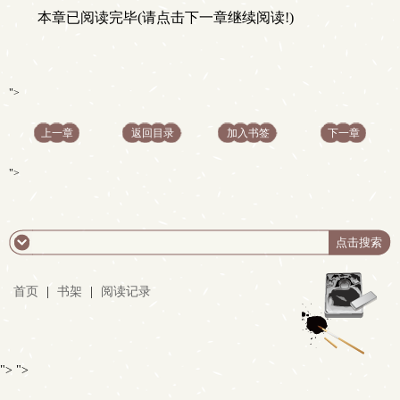
本章已阅读完毕(请点击下一章继续阅读!)
">
上一章
返回目录
加入书签
下一章
">
首页
|
书架
|
阅读记录
">
">