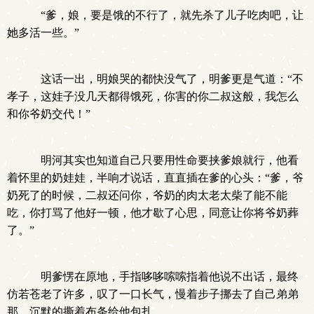
“爹，娘，要是饿的不行了，就先杀了儿子吃肉吧，让
她多活一些。”
这话一出，明娘哭的都快没气了，明爹更是气道：“不
孝子，这娃子没几天都得饿死，你害的你二叔这般，我怎么
和你爷奶交代！”
明河其实也知道自己只要用性命要挟爹娘就行，他看
着怀里的奶娃娃，半响才说话，直直插在爹的心头：“爹，爷
奶死了的时候，二叔还问你，爷奶的肉太老太柴了能不能
吃，你打骂了他好一顿，他才歇了心思，同意让你将爷奶葬
了。”
明爹愣在原地，手指哆哆嗦嗦指着他说不出话，最终
仿若苍老了许多，叹了一口长气，慢着步子挪去了自己弟弟
那，沉默的撕着布条给他包扎。