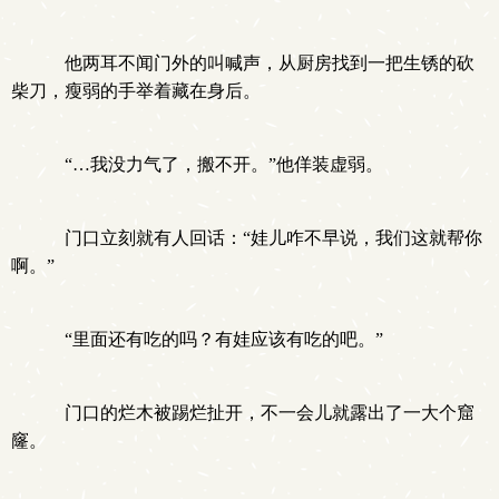
他两耳不闻门外的叫喊声，从厨房找到一把生锈的砍
柴刀，瘦弱的手举着藏在身后。
“…我没力气了，搬不开。”他佯装虚弱。
门口立刻就有人回话：“娃儿咋不早说，我们这就帮你
啊。”
“里面还有吃的吗？有娃应该有吃的吧。”
门口的烂木被踢烂扯开，不一会儿就露出了一大个窟
窿。