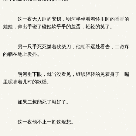
这一夜无人睡的安稳，明河半坐看着怀里睡的香香的
娃娃，伸出手碰了碰她软乎乎的脸蛋，轻轻的笑了。
另一只手死死攥着砍柴刀，他朝不远处看去，二叔疼
的躺在地上发抖。
明河垂下眼，就当没看见，继续轻轻的晃着身子，嘴
里呢喃着儿时的歌谣。
如果二叔能死了就好了。
这一夜他不止一刻这般想。