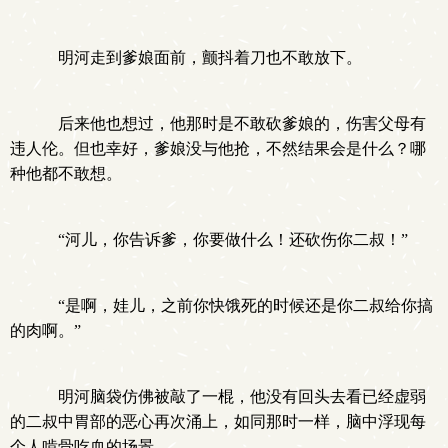
明河走到爹娘面前，颤抖着刀也不敢放下。
后来他也想过，他那时是不敢砍爹娘的，伤害父母有
违人伦。但也幸好，爹娘没与他抢，不然结果会是什么？哪
种他都不敢想。
“河儿，你告诉爹，你要做什么！还砍伤你二叔！”
“是啊，娃儿，之前你快饿死的时候还是你二叔给你搞
的肉啊。”
明河脑袋仿佛被敲了一棍，他没有回头去看已经虚弱
的二叔中胃部的恶心再次涌上，如同那时一样，脑中浮现每
个人啃骨吃血的场景。